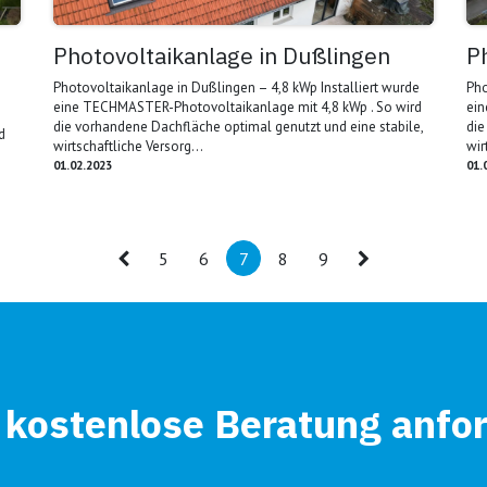
Photovoltaikanlage in Dußlingen
P
Photovoltaikanlage in Dußlingen – 4,8 kWp Installiert wurde
Pho
eine TECHMASTER-Photovoltaikanlage mit 4,8 kWp . So wird
ein
die vorhandene Dachfläche optimal genutzt und eine stabile,
die
d
wirtschaftliche Versorg...
wir
01.02.2023
01.
5
6
7
8
9
 kostenlose Beratung anfo