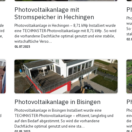
Photovoltaikanlage mit
P
Stromspeicher in Hechingen
Pho
wur
rde
Photovoltaikanlage in Hechingen – 8,71 kWp Installiert wurde
So 
ird
eine TECHMASTER-Photovoltaikanlage mit 8,71 kWp . So wird
sta
e,
die vorhandene Dachfläche optimal genutzt und eine stabile,
02.
wirtschaftliche Verso...
01.07.2023
Photovoltaikanlage in Bisingen
P
Photovoltaikanlage in Bisingen Installiert wurde eine
Pho
d
TECHMASTER-Photovoltaikanlage – effizient, langlebig und
ein
auf den Bedarf abgestimmt. So wird die vorhandene
die
Dachfläche optimal genutzt und eine sta...
wir
02.05.2023
01.