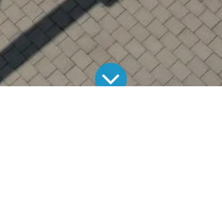
Alle Blogs
Aktuelle Projekte
Photovoltaikanlage in Hechingen
Photovoltaikanlage in Hechingen –
11,34 kWp
Installiert wurde eine
TECHMASTER-Photovoltaikanlage
mit 11,34 kWp
.