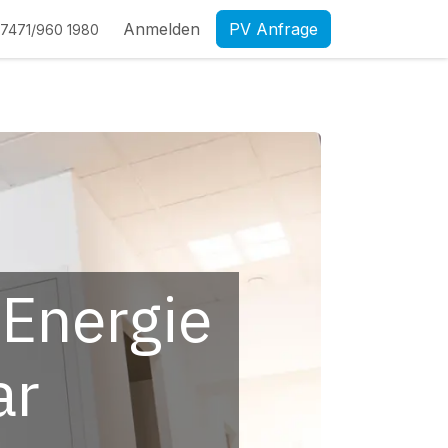
Anmelden
PV Anfrage
7471/960 1980
 Energie
ar