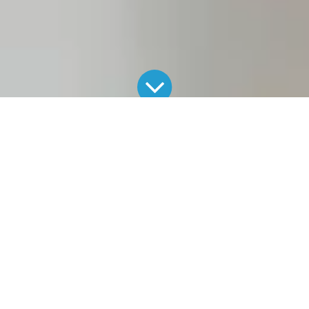
Alle Blogs
Neuigkeiten
Lohnt sich ein Stromspeicher für meine Photovoltaikanlage?
Photovoltaikanlagen mit Stromspeicher sind gefragt wie nie,
da sie Privathaushalte unabhängiger von
Strompreiserhöhungen machen und die Energiewende
voranbringen. Ab und an werden wir von unseren Kunden dann
aber doch gefragt: Lohnt sich ein Stromspeicher für mich
überhaupt? Wir haben für Sie die wichtigsten Fakten
zusammengestellt.