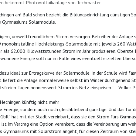
en bekommt Photovoltaikanlage von Techmaster
ngen an! Bald schon bezieht die Bildungseinrichtung günstigen So
es Gymnasiums Solarmodule.
tigem, umweltfreundlichem Strom versorgen. Betreiber der Anlage 
onokristalline Hochleistungs-Solarmodule mit jeweils 260 Watt
ls 62.000 Kilowattstunden Strom im Jahr produzieren. Oberste Pr
onnene Energie soll nur im Falle eines eventuell erzielten Übersc
zu ideal zur Ertragskurve der Solarmodule. In der Schule wird fas
it liefert die Anlage normalerweise selbst im Winter durchgehend St
ichtsfreien Tagen nennenswert Strom ins Netz einspeisen.“ – Volker 
Hechingen künftig nicht mehr
 Energie, sondern auch noch gleichbleibend günstige. Und das für d
bR“ hat mit der Stadt vereinbart, dass sie den Strom fürs Gymnas
ch ist im Vertrag eine Option verankert, dass die Vereinbarung um w
s Gymnasiums mit Solarstrom angeht, für diesen Zeitraum von stei