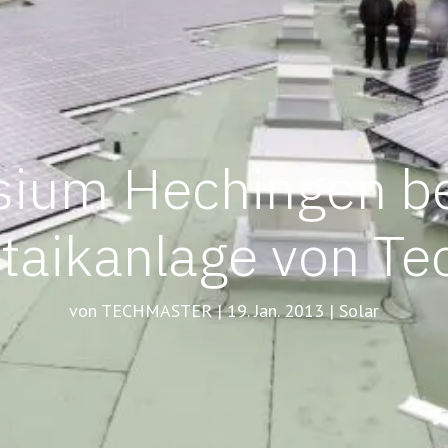
ium Hechingen 
taikanlage von T
von TECHMASTER | 19. Jan. 2013 | Solar