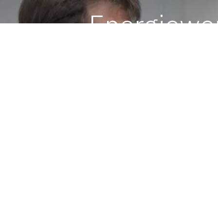
Energiewen
ko