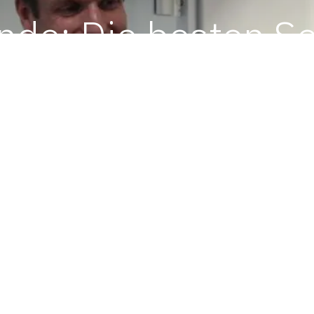
de: Die besten S
mmen aus Hechin
von TECHMASTER | 2. Feb. 2013 | Solar