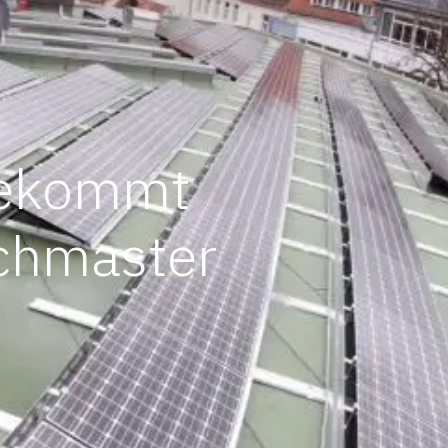
bekommt
echmaster