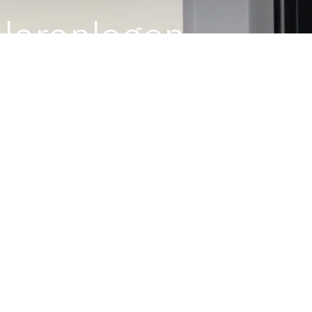
olaranlagen
gen