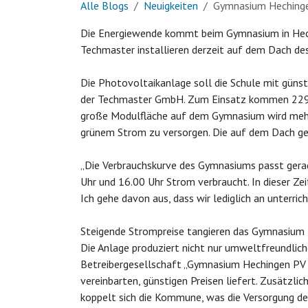
Alle Blogs
Neuigkeiten
Gymnasium Heching
Die Energiewende kommt beim Gymnasium in Hechi
Techmaster installieren derzeit auf dem Dach d
Die Photovoltaikanlage soll die Schule mit güns
der Techmaster GmbH. Zum Einsatz kommen 229 m
große Modulfläche auf dem Gymnasium wird mehr a
grünem Strom zu versorgen. Die auf dem Dach gew
„Die Verbrauchskurve des Gymnasiums passt gerade
Uhr und 16.00 Uhr Strom verbraucht. In dieser Ze
Ich gehe davon aus, dass wir lediglich an unterr
Steigende Strompreise tangieren das Gymnasium 
Die Anlage produziert nicht nur umweltfreundliche
Betreibergesellschaft „Gymnasium Hechingen PV G
vereinbarten, günstigen Preisen liefert. Zusätzli
koppelt sich die Kommune, was die Versorgung de