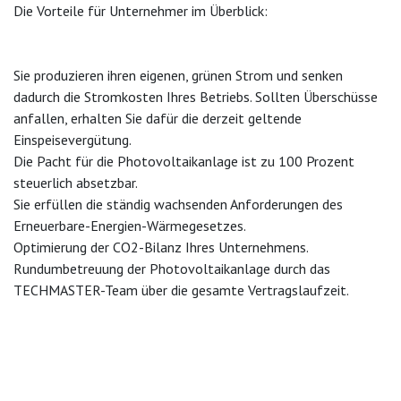
Die Vorteile für Unternehmer im Überblick:
Sie produzieren ihren eigenen, grünen Strom und senken
dadurch die Stromkosten Ihres Betriebs. Sollten Überschüsse
anfallen, erhalten Sie dafür die derzeit geltende
Einspeisevergütung.
Die Pacht für die Photovoltaikanlage ist zu 100 Prozent
steuerlich absetzbar.
Sie erfüllen die ständig wachsenden Anforderungen des
Erneuerbare-Energien-Wärmegesetzes.
Optimierung der CO2-Bilanz Ihres Unternehmens.
Rundumbetreuung der Photovoltaikanlage durch das
TECHMASTER-Team über die gesamte Vertragslaufzeit.
Nach dem Auslaufen des Vertrags geht die Anlage (nach 21
Jahren) kostenlos in Ihr Eigentum über. Zu diesem Zeitpunkt
haben Sie dann noch immer vier Jahre Garantie auf die
Solarmodule.
Voraussetzungen und Konditionen: