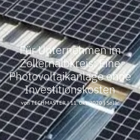
Für Unternehmen im
Zollernalbkreis: Eine
Photovoltaikanlage ohne
Investitionskosten
von TECHMASTER | 11. Okt. 2020 | Solar