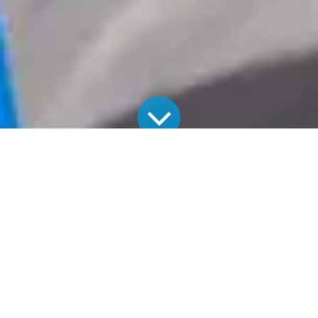
Alle Blogs
Neuigkeiten
Elektroauto: Bis zu 2.500 € Förderung für Ladestationen in Baden-Württemberg
Um die Elektromobilität in Baden-Württemberg zu fördern,
unterstützt die L-Bank Gewerbetreibende bei der Installation
von Ladestationen im öffentlichen oder nichtöffentlichen
Raum mit bis zu 2.500 Euro je Ladepunkt. Wir haben für Sie die
wichtigsten Informationen zusammengestellt.