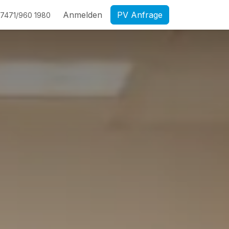
Anmelden
PV Anfrage
7471/960 1980