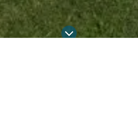
Alle Blogs
Erfolgsgeschichten
Photovoltaikanlage auf drei Dachflächen und Stromspeicher in Rangendingen
„Unsere Anlage macht glücklich. Sobald die Sonne scheint,
verdienen wir Geld. Und TECHMASTER hat schnell und
sauber gearbeitet – mit einem klasse ­Monteur. Bereits mit
der ersten Beratung haben wir uns gut aufgehoben gefühlt.“
Details zum Projekt