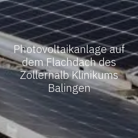
Photovoltaikanlage auf
dem Flachdach des
Zollernalb Klinikums
Balingen