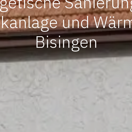
getische Sanierun
aikanlage und Wär
Bisingen