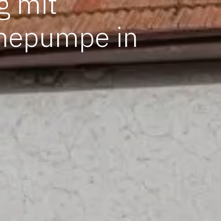
g mit
mepumpe in