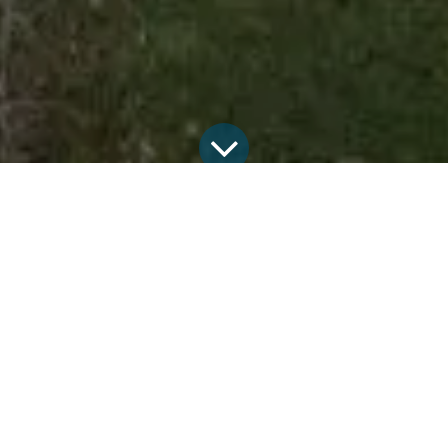
Alle Blogs
Erfolgsgeschichten
Doppelhaus mit Photovoltaikanlagen, Wärmepumpen und Stromspeicher in Bisingen
„TECHMASTER war der einzige Anbieter, der meine
Vorstellungen umgesetzt und die Dachflächen komplett
ausgenutzt hat, also individuell mit PV-Module ­bestückte.
Zudem kann man die Firma jederzeit anrufen und es
kümmert sich jemand sofort um mein Anliegen.“