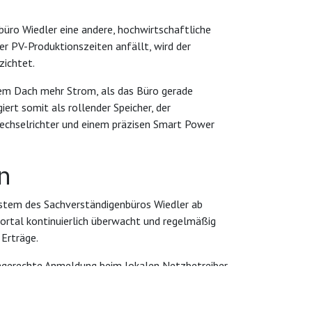
üro Wiedler eine andere, hochwirtschaftliche
r PV-Produktionszeiten anfällt, wird der
zichtet.
 dem Dach mehr Strom, als das Büro gerade
ert somit als rollender Speicher, der
echselrichter und einem präzisen Smart Power
n
ystem des Sachverständigenbüros Wiedler ab
Portal kontinuierlich überwacht und regelmäßig
Erträge.
hgerechte Anmeldung beim lokalen Netzbetreiber,
 zu unserem Rundum-Sorglos-Paket. Wir
 sauberen Energiequelle!