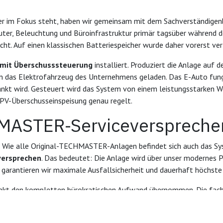
er im Fokus steht, haben wir gemeinsam mit dem Sachverständigenb
ter, Beleuchtung und Büroinfrastruktur primär tagsüber während de
ht. Auf einen klassischen Batteriespeicher wurde daher vorerst ver
 mit Überschusssteuerung
installiert. Produziert die Anlage auf
 in das Elektrofahrzeug des Unternehmens geladen. Das E-Auto fungi
nkt wird. Gesteuert wird das System von einem leistungsstarken W
 PV-Überschusseinspeisung genau regelt.
MASTER-Serviceverspreche
f. Wie alle Original-TECHMASTER-Anlagen befindet sich auch das S
ersprechen
. Das bedeutet: Die Anlage wird über unser modernes 
garantieren wir maximale Ausfallsicherheit und dauerhaft höchste 
jekt den kompletten bürokratischen Aufwand übernommen. Die fac
wicklung der Registrierung im
Marktstammdatenregister
gehörten
für das große Vertrauen und wünschen viel Erfolg mit der eigenen,