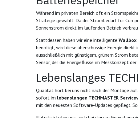
Batteriespeicher
Während im privaten Bereich oft ein Stromspeich
Strategie gewählt. Da der Strombedarf für Compu
Sonnenstrom direkt im laufenden Betrieb verbrauc
Stattdessen haben wir eine intelligente
Wallbox
benötigt, wird diese überschüssige Energie direkt
ausschließlich mit günstigem, grünem Strom beta
Sensor, der die Energieflüsse im Messkonzept der
Lebenslanges TECH
Qualität hört bei uns nicht nach der Montage au
sofort im
lebenslangen TECHMASTER-Servicev
mit den neuesten Software-Updates gepflegt. So 
Natürlich haben wir auch bei diesem Gewerbepro
den
Albstadtwerken
, sowie die vollständige Ab
bedanken uns beim Sachverständigenbüro Wiedler 