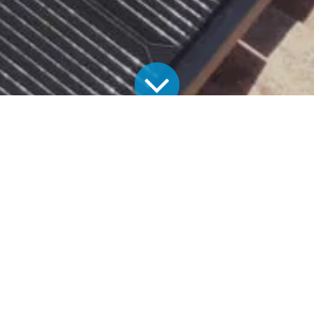
Alle Blogs
Aktuelle Projekte
Photovoltaikanlage in Hechingen
Photovoltaikanlage in Hechingen
Installiert wurde eine
TECHMASTER-Photovoltaikanlage
–
effizient, langlebig und auf den Bedarf abgestimmt.
So wird die vorhandene Dachfläche optimal genutzt und eine
stabile, wirtschaftliche Versorgung mit Solarstrom