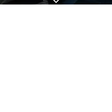
Alle Blogs
Aktuelle Projekte
Photovoltaikanlage Bisingen – 9,135 kWp & Speicher
Photovoltaikanlage in Bisingen:
Effiziente Lösung für Familie M.
Bei
Familie M.
in Bisingen haben wir eine hochwertige
TECHMASTER-Photovoltaikanlage
installiert. Die Anlage
umfasst
21 leistungsstarke Module
mit einer
Gesamtleistung von
9,135 kWp
– eine ideale Lösung für
Haushalte, die Wert auf nachhaltige Energie und
Kostensenkung legen.
Speichertechnologie für maximale