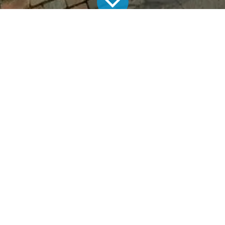
Alle Blogs
Aktuelle Projekte
Photovoltaikanlage Bisingen – 10,235 kWp & Speicher
Photovoltaikanlage in Bisingen:
Effiziente Lösung für Familie B.
Auf dem Hausdach von
Familie B.
in Bisingen haben wir eine
hochwertige
TECHMASTER-Photovoltaikanlage
installiert.
Die Anlage umfasst
23 leistungsstarke Module
mit einer
Gesamtleistung von
10,235 kWp
– eine ideale Lösung für
Haushalte, die Wert auf nachhaltige Energie und
Kostensenkung legen.
Speichertechnologie für maximale