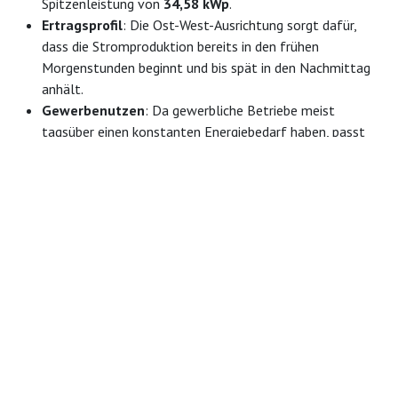
Spitzenleistung von
34,58 kWp
.
Ertragsprofil
: Die Ost-West-Ausrichtung sorgt dafür,
dass die Stromproduktion bereits in den frühen
Morgenstunden beginnt und bis spät in den Nachmittag
anhält.
Gewerbenutzen
: Da gewerbliche Betriebe meist
tagsüber einen konstanten Energiebedarf haben, passt
dieses Erzeugungsprofil ideal zum Lastgang des
Unternehmens und maximiert die Eigenverbrauchsquote.
Unser Full-Service-Versprechen
aus Hechingen
TECHMASTER steht für Qualität aus der Region Neckar-Alb.
Wir begleiten unsere Kunden von der ersten Beratung bis zur
schlüsselfertigen Übergabe. Neben der technischen
Installation übernehmen wir die komplette bürokratische
Abwicklung. Dazu gehört die finale Anmeldung beim
Netzbetreiber sowie die aktive Unterstützung bei der